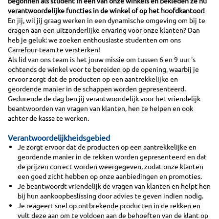
begonnen als student in een van onze winkels en bekleden ze nu
verantwoordelijke functies in de winkel of op het hoofdkantoor!
En jij, wil jij graag werken in een dynamische omgeving om bij te
dragen aan een uitzonderlijke ervaring voor onze klanten? Dan
heb je geluk: we zoeken enthousiaste studenten om ons
Carrefour-team te versterken!
Als lid van ons team is het jouw missie om tussen 6 en 9 uur 's
ochtends de winkel voor te bereiden op de opening, waarbij je
ervoor zorgt dat de producten op een aantrekkelijke en
geordende manier in de schappen worden gepresenteerd.
Gedurende de dag ben jij verantwoordelijk voor het vriendelijk
beantwoorden van vragen van klanten, hen te helpen en ook
achter de kassa te werken.
Verantwoordelijkheidsgebied
Je zorgt ervoor dat de producten op een aantrekkelijke en
geordende manier in de rekken worden gepresenteerd en dat
de prijzen correct worden weergegeven, zodat onze klanten
een goed zicht hebben op onze aanbiedingen en promoties.
Je beantwoordt vriendelijk de vragen van klanten en helpt hen
bij hun aankoopbeslissing door advies te geven indien nodig.
Je reageert snel op ontbrekende producten in de rekken en
vult deze aan om te voldoen aan de behoeften van de klant op