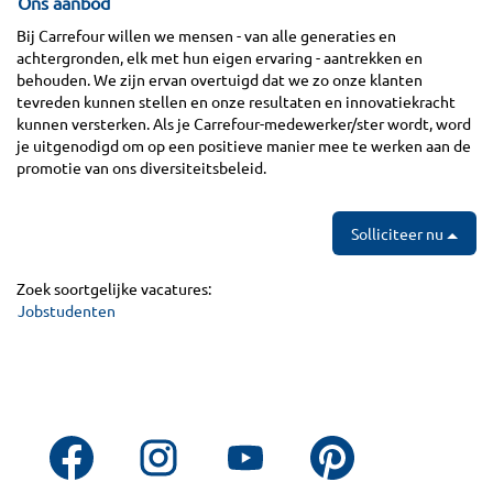
Ons aanbod
Bij Carrefour willen we mensen - van alle generaties en
achtergronden, elk met hun eigen ervaring - aantrekken en
behouden. We zijn ervan overtuigd dat we zo onze klanten
tevreden kunnen stellen en onze resultaten en innovatiekracht
kunnen versterken. Als je Carrefour-medewerker/ster wordt, word
je uitgenodigd om op een positieve manier mee te werken aan de
promotie van ons diversiteitsbeleid.
Solliciteer nu
Zoek soortgelijke vacatures:
Jobstudenten
O
O
O
O
p
p
p
p
e
e
e
e
n
n
n
n