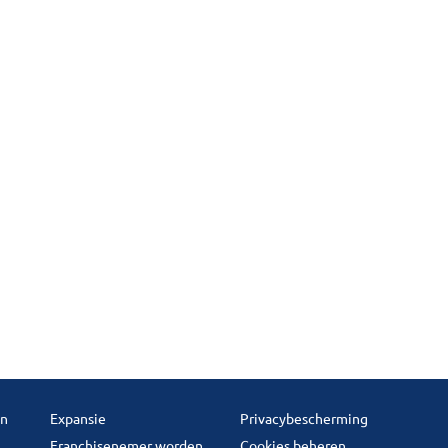
en
Expansie
Privacybescherming
Franchisenemer worden
Cookies beheren