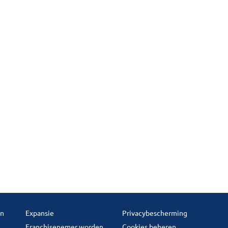
en
Expansie
Privacybescherming
Franchisenemer worden
Cookies beheren