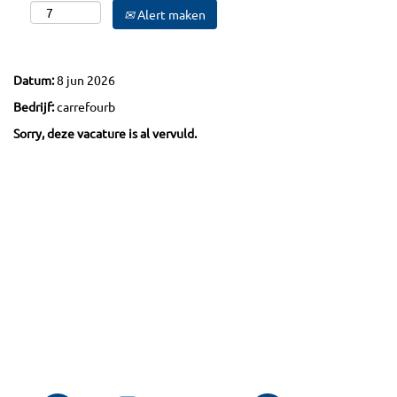
Alert maken
Datum:
8 jun 2026
Bedrijf:
carrefourb
Sorry, deze vacature is al vervuld.
O
O
O
O