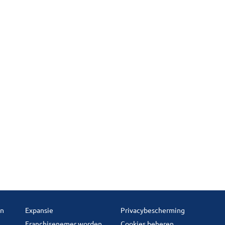
en
Expansie
Privacybescherming
Franchisenemer worden
Cookies beheren