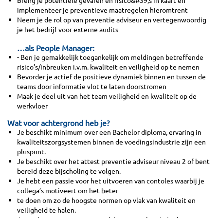
Breng je potentiële gevaren en risico&#39;s in kaart en
implementeer je preventieve maatregelen hieromtrent
Neem je de rol op van preventie adviseur en vertegenwoordig
je het bedrijf voor externe audits
…als People Manager:
- Ben je gemakkelijk toegankelijk om meldingen betreffende
risico’s/inbreuken i.v.m. kwaliteit en veiligheid op te nemen
Bevorder je actief de positieve dynamiek binnen en tussen de
teams door informatie vlot te laten doorstromen
Maak je deel uit van het team veiligheid en kwaliteit op de
werkvloer
Wat voor achtergrond heb je?
Je beschikt minimum over een Bachelor diploma, ervaring in
kwaliteitszorgsystemen binnen de voedingsindustrie zijn een
pluspunt.
Je beschikt over het attest preventie adviseur niveau 2 of bent
bereid deze bijscholing te volgen.
Je hebt een passie voor het uitvoeren van contoles waarbij je
collega’s motiveert om het beter
te doen om zo de hoogste normen op vlak van kwaliteit en
veiligheid te halen.