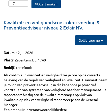
Alert maken
Kwaliteit- en veiligheidscontroleur voeding &
Preventieadviseur niveau 2 Eclair NV.
Solliciteer nu
Datum:
12 jul 2026
Plaats:
Zaventem, BE, 1740
Bedrijf:
carrefourb
Als controleur kwaliteit en veiligheid zie je toe op de correcte
naleving van de regels van veiligheid en kwaliteit. Daarnaast neem
je rol op van preventieadviseur, in dit kader doe je proactief
voorstellen van systemen van veiligheid naar het management. Je
rapporteert hierbij aan de Kwaliteitsmanager op vlak van
kwaliteit, op vlak van veiligheid rapporteer je aan de General
Manager
Een greep uit je verantwoordelijkheden: