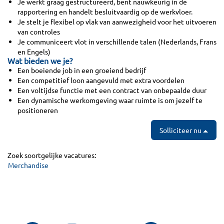
Je werkt graag gestructureerd, bent nauwkeurig in de
rapportering en handelt besluitvaardig op de werkvloer.
Je stelt je flexibel op vlak van aanwezigheid voor het uitvoeren
van controles
Je communiceert vlot in verschillende talen (Nederlands, Frans
en Engels)
Wat bieden we je?
Een boeiende job in een groeiend bedrijf
Een competitief loon aangevuld met extra voordelen
Een voltijdse functie met een contract van onbepaalde duur
Een dynamische werkomgeving waar ruimte is om jezelf te
positioneren
Solliciteer nu
Zoek soortgelijke vacatures:
Merchandise
O
O
O
O