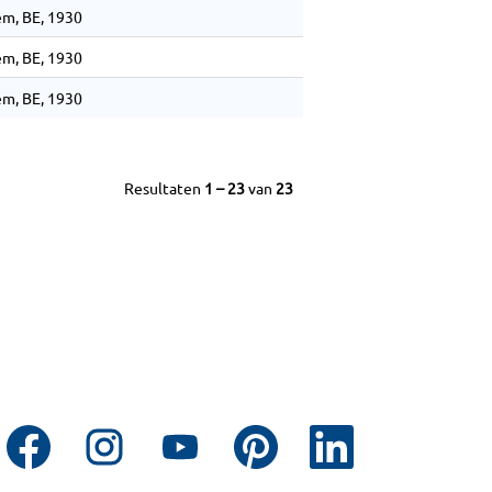
m, BE, 1930
m, BE, 1930
m, BE, 1930
Resultaten
1 – 23
van
23
O
O
O
O
O
p
p
p
p
p
e
e
e
e
e
n
n
n
n
n
t
t
t
t
t