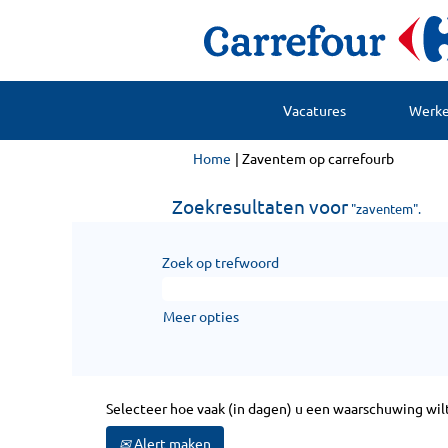
Vacatures
Werken
(huidige
Home
|
Zaventem op carrefourb
pagina)
Zoekresultaten voor
"zaventem".
Zoek op trefwoord
Meer opties
Selecteer hoe vaak (in dagen) u een waarschuwing wil
Alert maken