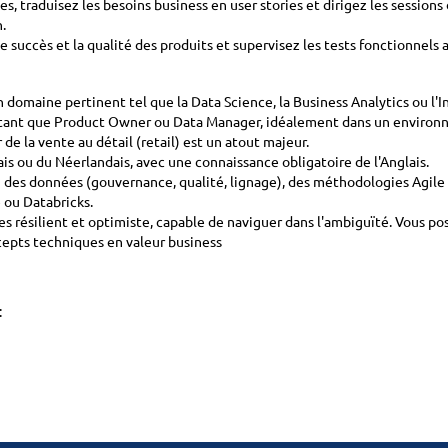
s, traduisez les besoins business en user stories et dirigez les session
.
e succès et la qualité des produits et supervisez les tests fonctionnels 
 domaine pertinent tel que la Data Science, la Business Analytics ou l'
 tant que Product Owner ou Data Manager, idéalement dans un environ
de la vente au détail (retail) est un atout majeur.
ais ou du Néerlandais, avec une connaissance obligatoire de l'Anglais.
des données (gouvernance, qualité, lignage), des méthodologies Agile (
ou Databricks.
s résilient et optimiste, capable de naviguer dans l'ambiguïté. Vous po
epts techniques en valeur business
: