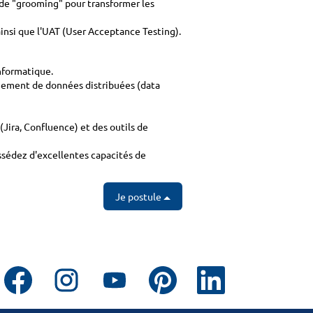
s de "grooming" pour transformer les
ainsi que l'UAT (User Acceptance Testing).
Informatique.
nement de données distribuées (data
Jira, Confluence) et des outils de
ssédez d'excellentes capacités de
Je postule
S
S
S
S
S
’
’
’
’
’
o
o
o
o
o
u
u
u
u
u
v
v
v
v
v