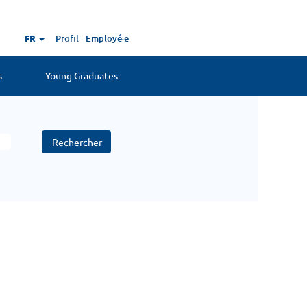
FR
Profil
Employé·e
s
Young Graduates