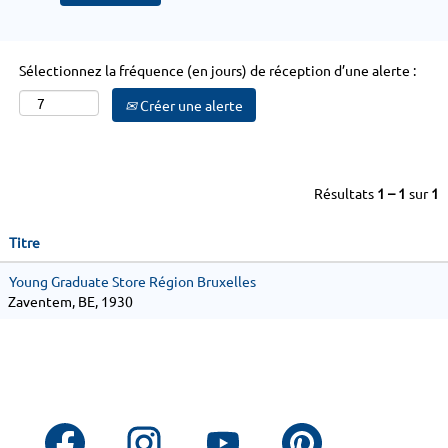
Sélectionnez la fréquence (en jours) de réception d’une alerte :
Créer une alerte
Résultats
1 – 1
sur
1
Titre
Young Graduate Store Région Bruxelles
Zaventem, BE, 1930
S
S
S
S
’
’
’
’