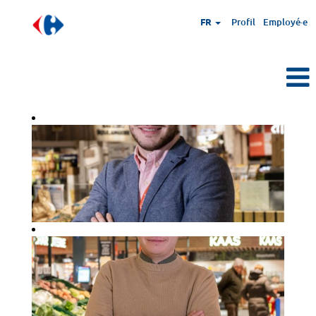
FR
Profil
Employé·e
Young
Graduate