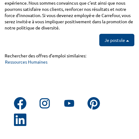
expérience. Nous sommes convaincus que c’est ainsi que nous
pourrons satisfaire nos clients, renforcer nos résultats et notre
force d’innovation. Si vous devenez employé·e de Carrefour, vous
serez invité·e à vous impliquer positivement dans la promotion de
notre politique de diversité.
Je postule
Rechercher des offres d’emploi similaires:
Ressources Humaines
S
S
S
S
’
’
’
’
o
o
o
o
u
u
u
u
S
v
v
v
v
’
r
r
r
r
o
e
e
e
e
u
d
d
d
d
v
a
a
a
a
r
n
n
n
n