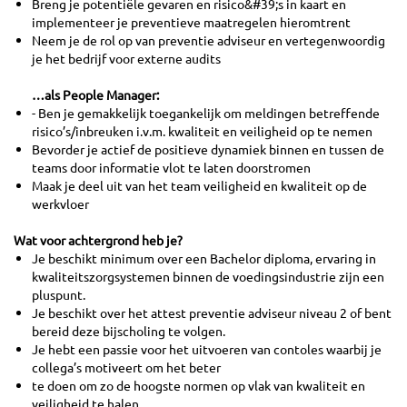
Breng je potentiële gevaren en risico&#39;s in kaart en
implementeer je preventieve maatregelen hieromtrent
Neem je de rol op van preventie adviseur en vertegenwoordig
je het bedrijf voor externe audits
…als People Manager:
- Ben je gemakkelijk toegankelijk om meldingen betreffende
risico’s/inbreuken i.v.m. kwaliteit en veiligheid op te nemen
Bevorder je actief de positieve dynamiek binnen en tussen de
teams door informatie vlot te laten doorstromen
Maak je deel uit van het team veiligheid en kwaliteit op de
werkvloer
Wat voor achtergrond heb je?
Je beschikt minimum over een Bachelor diploma, ervaring in
kwaliteitszorgsystemen binnen de voedingsindustrie zijn een
pluspunt.
Je beschikt over het attest preventie adviseur niveau 2 of bent
bereid deze bijscholing te volgen.
Je hebt een passie voor het uitvoeren van contoles waarbij je
collega’s motiveert om het beter
te doen om zo de hoogste normen op vlak van kwaliteit en
veiligheid te halen.